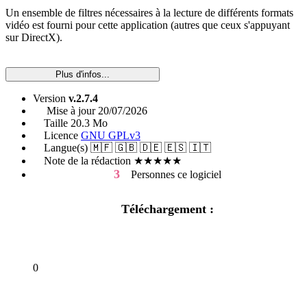
Un ensemble de filtres nécessaires à la lecture de différents formats
vidéo est fourni pour cette application (autres que ceux s'appuyant
sur DirectX).
Plus d'infos...
Version
v.2.7.4
Mise à jour
20/07/2026
Taille
20.3 Mo
Licence
GNU GPLv3
Langue(s)
🇲🇫 🇬🇧 🇩🇪 🇪🇸 🇮🇹
Note de la rédaction
★★★★★
3
Personnes
ce logiciel
Téléchargement :
0
En parler sur le forum