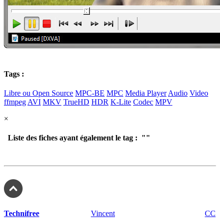
Tags :
Libre ou Open Source
MPC-BE
MPC
Media Player
Audio
Video
ffmpeg
AVI
MKV
TrueHD
HDR
K-Lite
Codec
MPV
×
Liste des fiches ayant également le tag : "
"
Technifree
fait avec ❤️ par
Vincent
- depuis 2005 - sous licence
CC