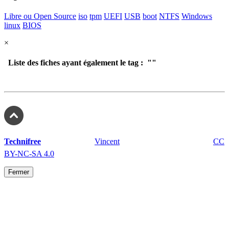
Libre ou Open Source
iso
tpm
UEFI
USB
boot
NTFS
Windows
linux
BIOS
×
Liste des fiches ayant également le tag : "
"
Technifree
fait avec ❤️ par
Vincent
- depuis 2005 - sous licence
CC
BY-NC-SA 4.0
Fermer