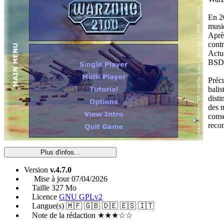
En 2
musiq
Après
contr
Actu
BSD
Précu
balis
disti
des m
conse
reco
Plus d'infos...
Version
v.4.7.0
Mise à jour
07/04/2026
Taille
327 Mo
Licence
GNU GPLv2
Langue(s)
🇲🇫 🇬🇧 🇩🇪 🇪🇸 🇮🇹
Note de la rédaction
★★★☆☆