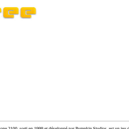
ne 2100, sorti en 1999 et développé par Pumpkin Studios, est un jeu de