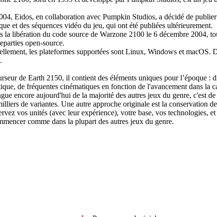
004, Eidos, en collaboration avec Pumpkin Studios, a décidé de publier
ue et des séquences vidéo du jeu, qui ont été publiées ultérieurement.
 la libération du code source de Warzone 2100 le 6 décembre 2004, tout
eparties open-source.
ellement, les plateformes supportées sont Linux, Windows et macOS. D
.
rseur de Earth 2150, il contient des éléments uniques pour l’époque : dif
tique, de fréquentes cinématiques en fonction de l'avancement dans la 
ngue encore aujourd'hui de la majorité des autres jeux du genre, c'est d
illiers de variantes. Une autre approche originale est la conservation d
rvez vos unités (avec leur expérience), votre base, vos technologies, e
mmencer comme dans la plupart des autres jeux du genre.