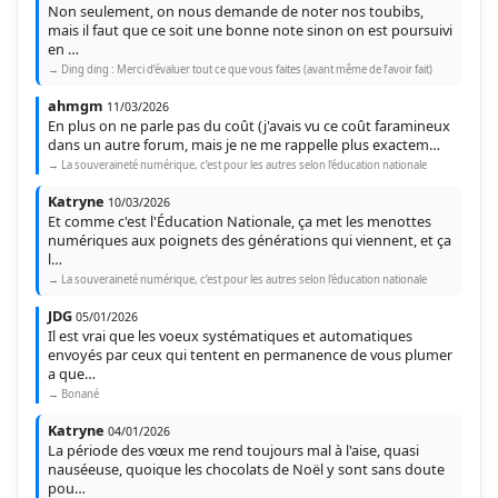
Non seulement, on nous demande de noter nos toubibs,
Mars 2024
mais il faut que ce soit une bonne note sinon on est poursuivi
(8)
en …
→ Ding ding : Merci d’évaluer tout ce que vous faites (avant même de l’avoir fait)
Février 2024
(20)
ahmgm
11/03/2026
En plus on ne parle pas du coût (j'avais vu ce coût faramineux
Janvier 2024
(7)
dans un autre forum, mais je ne me rappelle plus exactem…
→ La souveraineté numérique, c’est pour les autres selon l'éducation nationale
Katryne
10/03/2026
Et comme c'est l'Éducation Nationale, ça met les menottes
numériques aux poignets des générations qui viennent, et ça
l…
→ La souveraineté numérique, c’est pour les autres selon l'éducation nationale
JDG
05/01/2026
Il est vrai que les voeux systématiques et automatiques
envoyés par ceux qui tentent en permanence de vous plumer
a que…
→ Bonané
Katryne
04/01/2026
La période des vœux me rend toujours mal à l'aise, quasi
nauséeuse, quoique les chocolats de Noël y sont sans doute
pou…