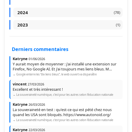
2024
(78)
Décembre 2024
(1)
2023
(1)
Décembre 2023
(1)
Novembre 2024
(3)
Derniers commentaires
Octobre 2024
(1)
Katryne
01/06/2026
Septembre 2024
(1)
Y aurait moyen de moyenner : j'ai installé une extension sur
Firefox, No Google AI. Et j'ai toujours mes liens bleus. M…
Août 2024
→ Google enterre les “dix liens bleus”, le web ouvert va disparaître
(2)
vincent
27/03/2026
Juillet 2024
(4)
Excellent et très intéressant !
→ La souveraineté numérique, c’est pour les autres selon l'éducation nationale
Juin 2024
(3)
Katryne
26/03/2026
La souveraineté en test : qu'est-ce qui est pété chez nous
Mai 2024
(9)
quand les USA sont bloqués. https://www.autonoid.org/
→ La souveraineté numérique, c’est pour les autres selon l'éducation nationale
Avril 2024
(19)
Katryne
22/03/2026