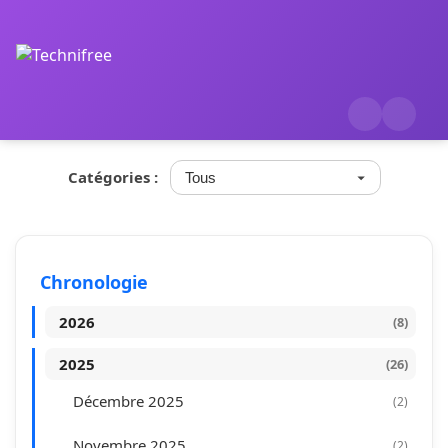
Catégories :
Chronologie
2026
(8)
Juillet 2026
(1)
2025
(26)
Décembre 2025
(2)
Mai 2026
(1)
Novembre 2025
(2)
Avril 2026
(1)