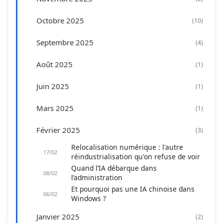
Octobre 2025
(10)
Mars 2026
(1)
Septembre 2025
(4)
Février 2026
(3)
Août 2025
(1)
Janvier 2026
(1)
Juin 2025
(1)
Mars 2025
(1)
Février 2025
(3)
Relocalisation numérique : l'autre
17/02
réindustrialisation qu'on refuse de voir
Quand l’IA débarque dans
08/02
l’administration
Et pourquoi pas une IA chinoise dans
06/02
Windows ?
Janvier 2025
(2)